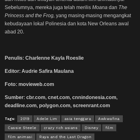
Sebelumnya, mereka juga telah merilis
Moana
dan
The
Princess and the Frog,
yang masing-masing mengangkat
kebudayaan lokal Polinesia dan kota New Orleans awal
abad 20.
Penulis: Charlenne Kayla Roeslie
Editor: Audrie Safira Maulana
Foto: movieweb.com
Sumber: cbr.com, cnet.com, cnnindonesia.com,
deadline.com, polygon.com, screenrant.com
Tags:
2019
Adele Lim
asia tenggara
Awkwafina
Cassie Steele
crazy rich asians
Disney
film
film animasi
Raya and the Last Dragon