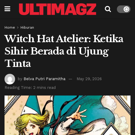
Home
Hiburan
Witch Hat Atelier: Ketika
Sihir Berada di Ujung
Tinta
by
Belva Putri Paramitha
May 29, 2026
Reading Time: 2 mins read