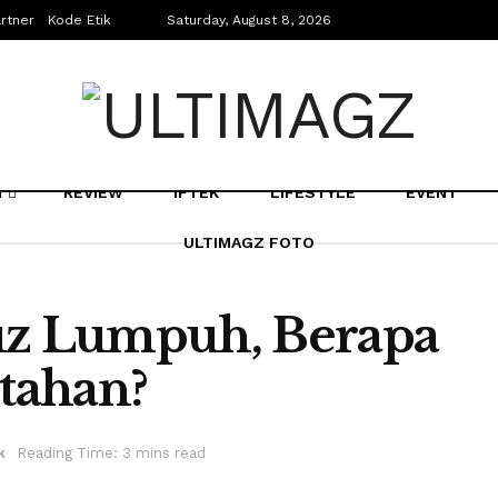
rtner
Kode Etik
Saturday, August 8, 2026
N
REVIEW
IPTEK
LIFESTYLE
EVENT
ULTIMAGZ FOTO
muz Lumpuh, Berapa
tahan?
k
Reading Time: 3 mins read