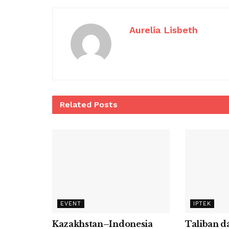
Aurelia Lisbeth
Related
Posts
EVENT
IPTEK
Kazakhstan–Indonesia
Taliban d