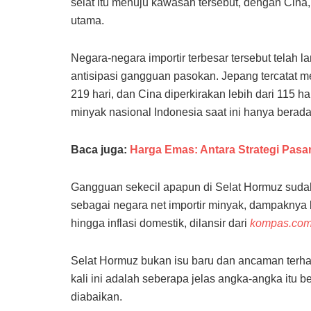
selat itu menuju kawasan tersebut, dengan Cina,
utama.
Negara-negara importir terbesar tersebut telah
antisipasi gangguan pasokan. Jepang tercatat me
219 hari, dan Cina diperkirakan lebih dari 115 har
minyak nasional Indonesia saat ini hanya berada 
Baca juga:
Harga Emas: Antara Strategi Pasa
Gangguan sekecil apapun di Selat Hormuz suda
sebagai negara net importir minyak, dampaknya bi
hingga inflasi domestik, dilansir dari
kompas.co
Selat Hormuz bukan isu baru dan ancaman ter
kali ini adalah seberapa jelas angka-angka itu 
diabaikan.