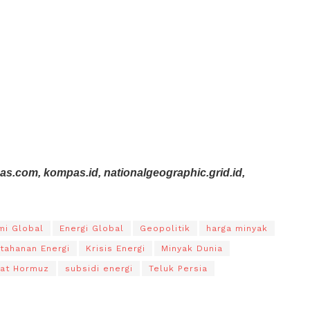
s.com, kompas.id, nationalgeographic.grid.id,
mi Global
Energi Global
Geopolitik
harga minyak
tahanan Energi
Krisis Energi
Minyak Dunia
lat Hormuz
subsidi energi
Teluk Persia