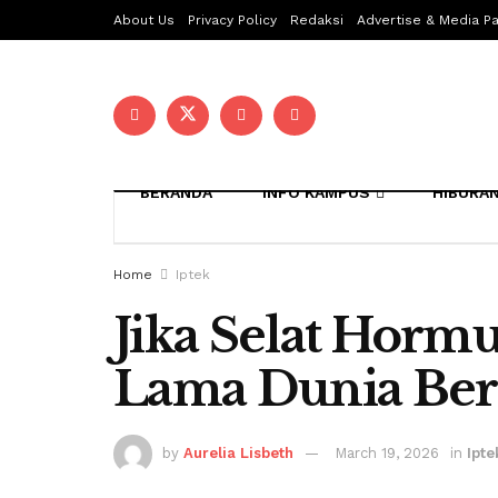
About Us
Privacy Policy
Redaksi
Advertise & Media Pa
BERANDA
INFO KAMPUS
HIBURA
Home
Iptek
Jika Selat Hor
Lama Dunia Ber
by
Aurelia Lisbeth
March 19, 2026
in
Ipte