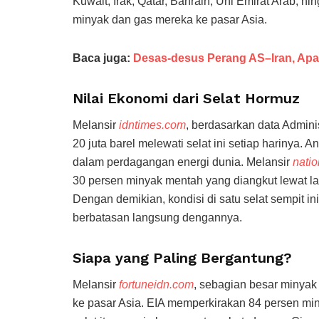
Kuwait, Irak, Qatar, Bahrain, Uni Emirat Arab, h
minyak dan gas mereka ke pasar Asia.
Baca juga:
Desas-desus Perang AS–Iran, Apa
Nilai Ekonomi dari Selat Hormuz
Melansir
idntimes.com
, berdasarkan data Adminis
20 juta barel melewati selat ini setiap harinya. A
dalam perdagangan energi dunia. Melansir
natio
30 persen minyak mentah yang diangkut lewat lau
Dengan demikian, kondisi di satu selat sempit in
berbatasan langsung dengannya.
Siapa yang Paling Bergantung?
Melansir
fortuneidn.com
, sebagian besar minyak
ke pasar Asia. EIA memperkirakan 84 persen min