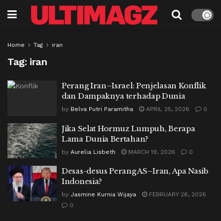
Home
Tag
iran
Tag:
iran
Perang Iran–Israel: Penjelasan Konflik
dan Dampaknya terhadap Dunia
by
Belva Putri Paramitha
APRIL 25, 2026
0
Jika Selat Hormuz Lumpuh, Berapa
Lama Dunia Bertahan?
by
Aurelia Lisbeth
MARCH 19, 2026
0
Desas-desus Perang AS–Iran, Apa Nasib
Indonesia?
by
Jasmine Kurnia Wijaya
FEBRUARY 26, 2026
0