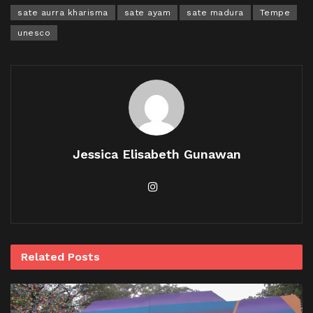
sate aurra kharisma
sate ayam
sate madura
Tempe
unesco
Jessica Elisabeth Gunawan
Related
Posts