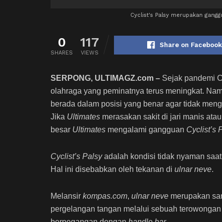
Cyclist's Palsy merupakan gangg
0
117
Share on Facebook
SHARES
VIEWS
SERPONG, ULTIMAGZ.com –
Sejak pandemi C
olahraga yang peminatnya terus meningkat. Namu
berada dalam posisi yang benar agar tidak menga
Jika
Ultimates
merasakan sakit di jari manis at
besar
Ultimates
mengalami gangguan
Cyclist’s 
Cyclist’s Palsy
adalah kondisi tidak nyaman saat
Hal ini disebabkan oleh tekanan di
ulnar neve
.
Melansir
kompas.com
,
ulnar neve
merupakan sara
pergelangan tangan melalui sebuah terowongan 
berpegangan dengan
handle bar
.