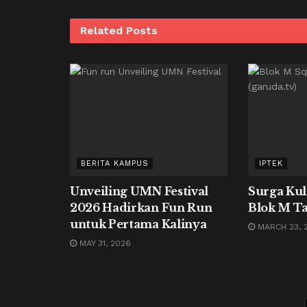
Related
Posts
BERITA KAMPUS
IPTEK
Unveiling UMN Festival
Surga Ku
2026 Hadirkan Fun Run
Blok M Ta
untuk Pertama Kalinya
MARCH 23, 
MAY 31, 2026