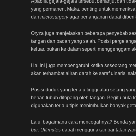
Apabila gejala-gejala tersebut berlanjut dan ti
yang permanen. Maka, penting untuk memeriksakan
dan
microsurgery
agar penanganan dapat diberi
Oryza juga menjelaskan beberapa penyebab s
tangan dan badan yang salah. Posisi pergelanga
keluar, bukan ke dalam seperti menggenggam a
Hal ini juga mempengaruhi ketika seseorang m
akan terhambat aliran darah ke saraf ulnaris, sa
Posisi duduk yang terlalu tinggi atau setang ya
beban tubuh ditopang oleh tangan. Begitu pula t
digunakan terlalu tipis menimbulkan banyak get
Lalu, bagaimana cara mencegahnya? Benda ya
bar
.
Ultimates
dapat menggunakan bantalan yan