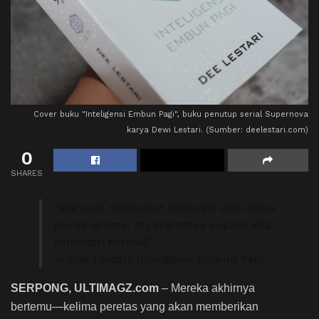
Cover buku "Inteligensi Embun Pagi", buku penutup serial Supernova
karya Dewi Lestari. (Sumber: deelestari.com)
0
SHARES
“Manusia menuntut manusia lain untuk
punya drama. Itu syaratnya supaya kita
kelihatan normal”
―
Dee Lestari, Inteligensi Embun Pagi
SERPONG, ULTIMAGZ.com
– Mereka akhirnya
bertemu―kelima peretas yang akan memberikan