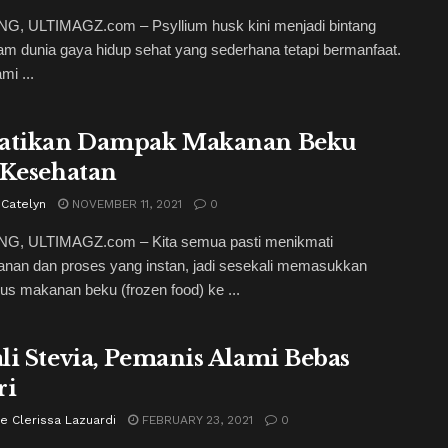
, ULTIMAGZ.com – Psyllium husk kini menjadi bintang
am dunia gaya hidup sehat yang sederhana tetapi bermanfaat.
mi ...
atikan Dampak Makanan Beku
 Kesehatan
 Catelyn
NOVEMBER 11, 2021
0
, ULTIMAGZ.com – Kita semua pasti menikmati
nan dan proses yang instan, jadi sesekali memasukkan
s makanan beku (frozen food) ke ...
li Stevia, Pemanis Alami Bebas
ri
e Clerissa Lazuardi
FEBRUARY 23, 2021
0