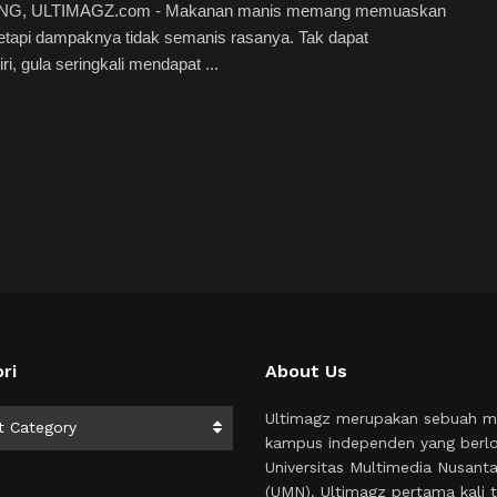
G, ULTIMAGZ.com - Makanan manis memang memuaskan
 tetapi dampaknya tidak semanis rasanya. Tak dapat
ri, gula seringkali mendapat ...
ri
About Us
i
Ultimagz merupakan sebuah m
t Category
kampus independen yang berlo
Universitas Multimedia Nusant
(UMN). Ultimagz pertama kali t