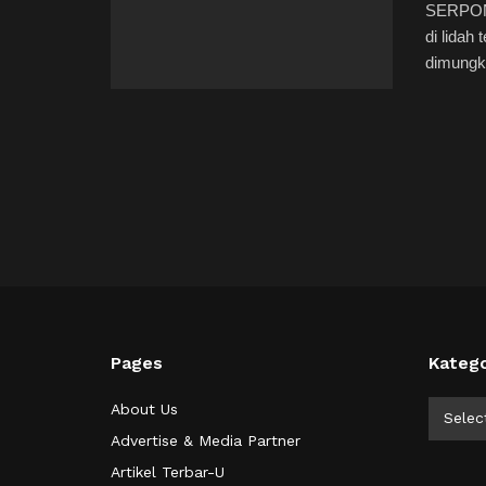
SERPON
di lidah
dimungki
Pages
Katego
Kategor
About Us
Selec
Advertise & Media Partner
Artikel Terbar-U