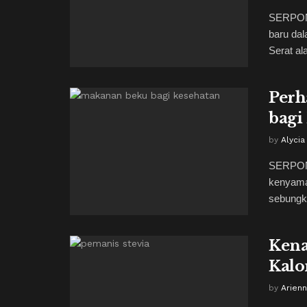
SERPONG
baru dal
Serat ala
Perh
bagi
by
Alycia
SERPONG
kenyama
sebungku
Kena
Kalo
by
Arienn