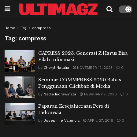
Home
Tag
compress
Tag:
compress
CAPRESS 2023: Generasi Z Harus Bisa
Pilah Informasi
by
Cheryl Natalia
NOVEMBER 12, 2023
0
Seminar COMMPRESS 2020 Bahas
Penggunaan Clickbait di Media
by
Nadia Indrawinata
FEBRUARY 7, 2020
0
Paparan Kesejahteraan Pers di
Indonesia
by
Josephine Valencia
APRIL 27, 2016
0