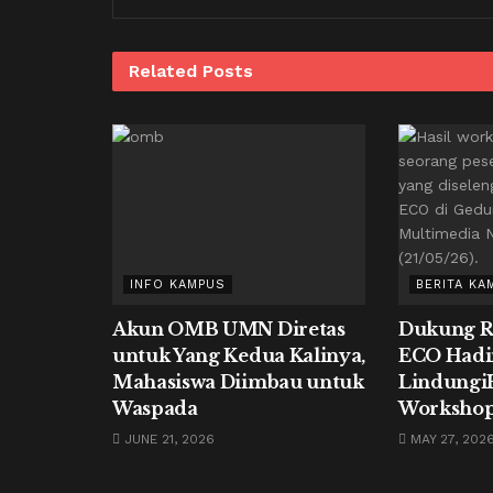
Related
Posts
INFO KAMPUS
BERITA KA
Akun OMB UMN Diretas
Dukung R
untuk Yang Kedua Kalinya,
ECO Hadi
Mahasiswa Diimbau untuk
Lindungi
Waspada
Workshop
JUNE 21, 2026
MAY 27, 202