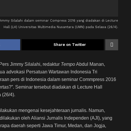
n Jimmy Silalahi dalam seminar Compress 2016 yang diadakan di Lecture
Hall (LH) Universitas Multimedia Nusantara (UMN) pada Selasa (26/4).
k
Share on Twitter
ers Jimmy Silalahi, redaktur
Tempo
Abdul Manan,
tua advokasi Persatuan Wartawan Indonesia Tri
aan pers di Indonesia dalam seminar Commpress 2016
rtas?”. Seminar tersebut diadakan di Lecture Hall
 (26/4).
dilakukan mengenai kesejahteraan jurnalis. Namun,
dilakukan oleh Aliansi Jurnalis Independen (AJI), yang
erapa daerah seperti Jawa Timur, Medan, dan Jogja,