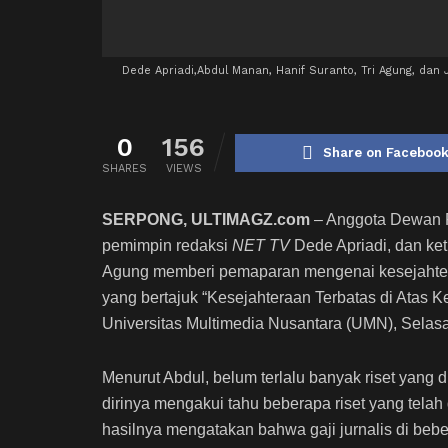
Dede Apriadi,Abdul Manan, Hanif Suranto, Tri Agung, da
0
156
Share on Faceboo
SHARES
VIEWS
SERPONG, ULTIMAGZ.com
– Anggota Dewan P
pemimpin redaksi
NET TV
Dede Apriadi, dan ke
Agung memberi pemaparan mengenai kesejahter
yang bertajuk “Kesejahteraan Terbatas di Atas Ke
Universitas Multimedia Nusantara (UMN), Selasa
Menurut Abdul, belum terlalu banyak riset yang 
dirinya mengakui tahu beberapa riset yang telah 
hasilnya mengatakan bahwa gaji jurnalis di beb