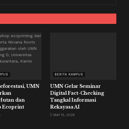
MPUS
BERITA KAMPUS
eforestasi, UMN
UMN Gelar Seminar
rkan
Digital Fact-Checking
Hutan dan
Tangkal Informasi
 Ecoprint
Rekayasa AI
6
MAY 15, 2026