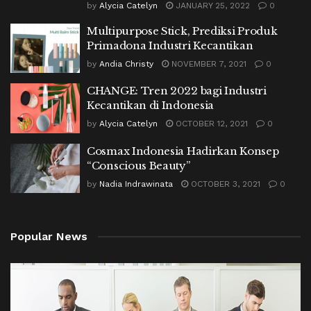
by
Alycia Catelyn
JANUARY 25, 2022
0
Multipurpose Stick, Prediksi Produk
Primadona Industri Kecantikan
by
Andia Christy
NOVEMBER 7, 2021
0
CHANGE: Tren 2022 bagi Industri
Kecantikan di Indonesia
by
Alycia Catelyn
OCTOBER 12, 2021
0
Cosmax Indonesia Hadirkan Konsep
“Conscious Beauty”
by
Nadia Indrawinata
OCTOBER 3, 2021
0
Popular News