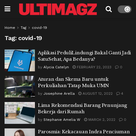
Home
Tag
covid-19
Tag:
covid-19
Aplikasi PeduliLindungi Bakal Ganti Jadi
SatuSehat, Apa Bedanya?
by
Alycia Catelyn
FEBRUARY 22, 2023
0
Aturan dan Skema Baru untuk
Perkuliahan Tatap Muka UMN
by
Josephine Arella
AUGUST 12, 2022
4
Lima Rekomendasi Barang Penunjang
Bekerja dari Rumah
by
Stephanie Amelia W
MARCH 2, 2022
0
Parosmia: Kekacauan Indra Penciuman