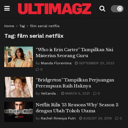
Home
Tag
film serial netflix
Tag:
film serial netflix
“Who is Erin Carter” Tampilkan Sisi
Misterius Seorang Guru
by
Mianda Florentina
SEPTEMBER 20, 2023
0
“Bridgerton” Tampilkan Perjuangan
Perempuan Raih Haknya
by
Vellanda .
MARCH 5, 2021
0
Netflix Rilis ’13 Reasons Why’ Season 3
dengan Ubah Tokoh Utama
by
Rachel Rinesya Putri
AUGUST 24, 2019
0