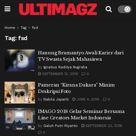
Home
Tag
fsd
Tag:
fsd
Hanung Bramantyo Awali Karier dari
TV Swasta Sejak Mahasiswa
by
Ignatius Raditya Nugraha
SEPTEMBER 12, 2019
0
Pameran “Kirana Dakara” Minim
Deskripsi Foto
by
Nabila Jayanti
JUNE 4, 2019
0
IMAGO 2018 Gelar Seminar Bersama
Line Creators Market Indonesia
by
Galuh Putri Riyanto
SEPTEMBER 22, 2018
0