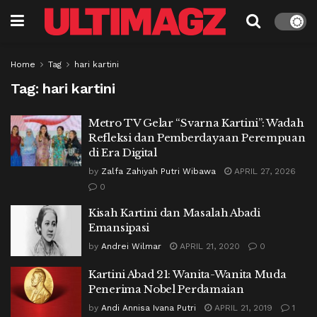
Home
Tag
hari kartini
Tag:
hari kartini
Metro TV Gelar “Svarna Kartini”: Wadah
Refleksi dan Pemberdayaan Perempuan
di Era Digital
by
Zalfa Zahiyah Putri Wibawa
APRIL 27, 2026
0
Kisah Kartini dan Masalah Abadi
Emansipasi
by
Andrei Wilmar
APRIL 21, 2020
0
Kartini Abad 21: Wanita-Wanita Muda
Penerima Nobel Perdamaian
by
Andi Annisa Ivana Putri
APRIL 21, 2019
1