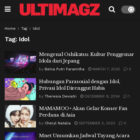
Home
Tag
Idol
Tag:
Idol
Mengenal Oshikatsu: Kultur Penggemar
Idola dari Jepang
by
Belva Putri Paramitha
MARCH 7, 2025
0
Hubungan Parasosial dengan Idol,
Privasi Idol Direnggut Habis
by
Theresia Deviatri
DECEMBER 9, 2024
1
MAMAMOO+ Akan Gelar Konser Fan
Perdana di Asia
by
Cheryl Natalia
SEPTEMBER 3, 2023
0
Mnet Umumkan Jadwal Tayang Acara