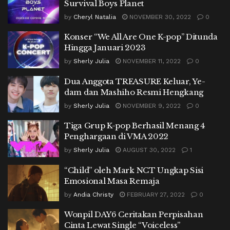
Survival Boys Planet
by
Cheryl Natalia
NOVEMBER 30, 2022
0
Konser “We All Are One K-pop” Ditunda
Hingga Januari 2023
by
Sherly Julia
NOVEMBER 11, 2022
0
Dua Anggota TREASURE Keluar, Ye-
dam dan Mashiho Resmi Hengkang
by
Sherly Julia
NOVEMBER 9, 2022
0
Tiga Grup K-pop Berhasil Menang 4
Penghargaan di VMA 2022
by
Sherly Julia
AUGUST 30, 2022
1
“Child” oleh Mark NCT Ungkap Sisi
Emosional Masa Remaja
by
Andia Christy
FEBRUARY 27, 2022
0
Wonpil DAY6 Ceritakan Perpisahan
Cinta Lewat Single “Voiceless”