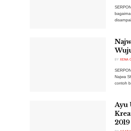
SERPONG
bagaiman
disampai
Najw
Wuju
BY
XENA O
SERPONG
Najwa S
contoh b
Ayu 
Krea
2019