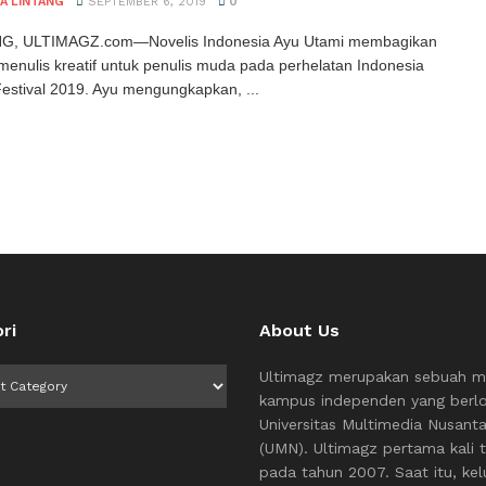
A LINTANG
SEPTEMBER 6, 2019
0
, ULTIMAGZ.com—Novelis Indonesia Ayu Utami membagikan
t menulis kreatif untuk penulis muda pada perhelatan Indonesia
Festival 2019. Ayu mengungkapkan, ...
ri
About Us
i
Ultimagz merupakan sebuah m
kampus independen yang berlo
Universitas Multimedia Nusant
(UMN). Ultimagz pertama kali t
pada tahun 2007. Saat itu, kel