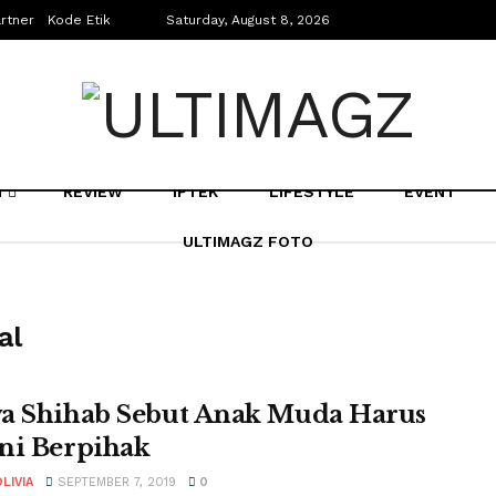
rtner
Kode Etik
Saturday, August 8, 2026
N
REVIEW
IPTEK
LIFESTYLE
EVENT
ULTIMAGZ FOTO
al
a Shihab Sebut Anak Muda Harus
ni Berpihak
LIVIA
SEPTEMBER 7, 2019
0