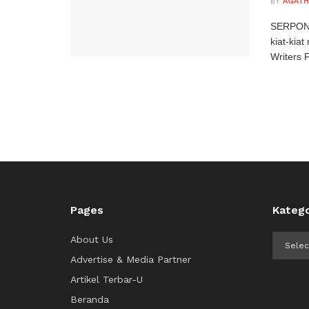
BY
AGATH
SERPONG
kiat-kia
Writers 
Pages
Katego
Kategor
About Us
Advertise & Media Partner
Artikel Terbar-U
Beranda