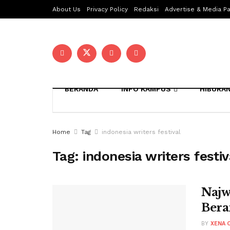
About Us
Privacy Policy
Redaksi
Advertise & Media Pa
BERANDA
INFO KAMPUS
HIBURA
Home
Tag
indonesia writers festival
Tag:
indonesia writers festiv
Najw
Bera
BY
XENA O