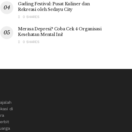
Gading Festival: Pusat Kuliner dan
Rekreasi oleh Sedayu City
0 SHARES
Merasa Depresi? Coba Cek 4 Organisasi
Kesehatan Mental Ini!
0 SHARES
ajalah
kasi di
ara
erbit
uarga