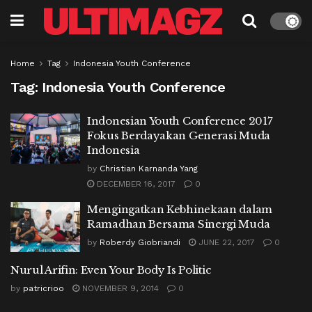
Home
Tag
Indonesia Youth Conference
Tag:
Indonesia Youth Conference
Indonesian Youth Conference 2017
Fokus Berdayakan Generasi Muda
Indonesia
by
Christian Karnanda Yang
DECEMBER 16, 2017
0
Mengingatkan Kebhinekaan dalam
Ramadhan Bersama Sinergi Muda
by
Roberdy Giobriandi
JUNE 22, 2017
0
Nurul Arifin: Even Your Body Is Politic
by
patricrioo
NOVEMBER 9, 2014
0