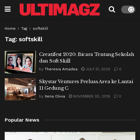
Home
Tag
softskill
Tag:
softskill
Creatifest 2020: Bicara Tentang Sekolah
dan Soft Skill
by
Theresia Amadea
JULY 21, 2020
0
Skystar Ventures Perluas Area ke Lantai
11 Gedung C
by
Xena Olivia
NOVEMBER 20, 2019
0
Popular News