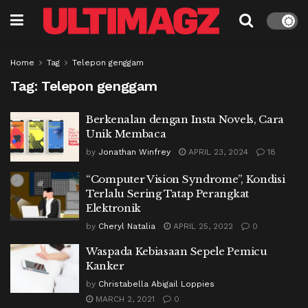
Home
Tag
Telepon genggam
Tag:
Telepon genggam
Berkenalan dengan Insta Novels, Cara
Unik Membaca
by
Jonathan Winfrey
APRIL 23, 2024
18
“Computer Vision Syndrome”, Kondisi
Terlalu Sering Tatap Perangkat
Elektronik
by
Cheryl Natalia
APRIL 25, 2022
0
Waspada Kebiasaan Sepele Pemicu
Kanker
by
Christabella Abigail Loppies
MARCH 2, 2021
0