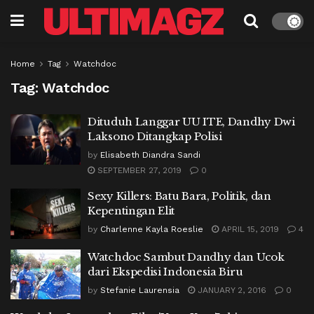
Home
Tag
Watchdoc
Tag:
Watchdoc
Dituduh Langgar UU ITE, Dandhy Dwi
Laksono Ditangkap Polisi
by
Elisabeth Diandra Sandi
SEPTEMBER 27, 2019
0
Sexy Killers: Batu Bara, Politik, dan
Kepentingan Elit
by
Charlenne Kayla Roeslie
APRIL 15, 2019
4
Watchdoc Sambut Dandhy dan Ucok
dari Ekspedisi Indonesia Biru
by
Stefanie Laurensia
JANUARY 2, 2016
0