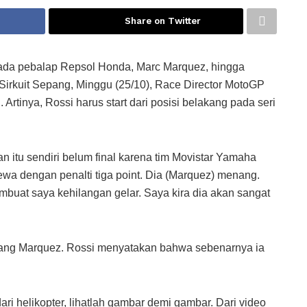
Share on Twitter
ada pebalap Repsol Honda, Marc Marquez, hingga
Sirkuit Sepang, Minggu (25/10), Race Director MotoGP
rtinya, Rossi harus start dari posisi belakang pada seri
an itu sendiri belum final karena tim Movistar Yamaha
wa dengan penalti tiga point. Dia (Marquez) menang.
buat saya kehilangan gelar. Saya kira dia akan sangat
ndang Marquez. Rossi menyatakan bahwa sebenarnya ia
ri helikopter, lihatlah gambar demi gambar. Dari video