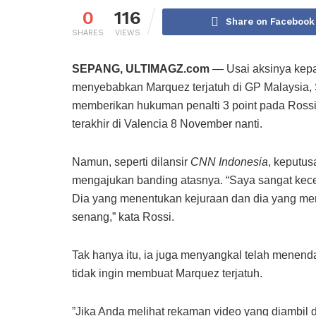
0
116
Share on Facebook
SHARES
VIEWS
SEPANG, ULTIMAGZ.com
— Usai aksinya kep
menyebabkan Marquez terjatuh di GP Malaysia, 
memberikan hukuman penalti 3 point pada Rossi. A
terakhir di Valencia 8 November nanti.
Namun, seperti dilansir
CNN Indonesia
, keputus
mengajukan banding atasnya. “Saya sangat kece
Dia yang menentukan kejuraan dan dia yang mem
senang,” kata Rossi.
Tak hanya itu, ia juga menyangkal telah mene
tidak ingin membuat Marquez terjatuh.
”Jika Anda melihat rekaman video yang diambil da