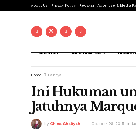
About Us
Privacy Policy
Redaksi
Advertise & Media Pa
BERANDA
INFO KAMPUS
HIBURA
Home
Lainnya
Ini Hukuman unt
Jatuhnya Marqu
by
Ghina Ghaliyah
October 26, 2015
in
L