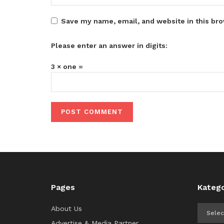
Save my name, email, and website in this bro
Please enter an answer in digits:
3 × one =
Pages
Katego
Kategor
About Us
Advertise & Media Partner