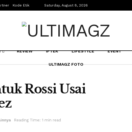
rtner
Kode Etik
Saturday, August 8, 2026
N
REVIEW
IPTEK
LIFESTYLE
EVENT
ULTIMAGZ FOTO
uk Rossi Usai
ez
ainnya
Reading Time: 1 min read