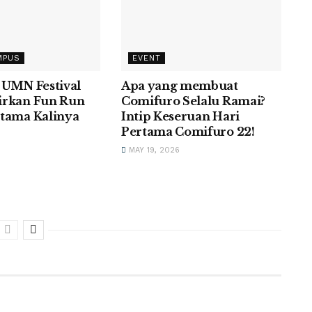
MPUS
EVENT
 UMN Festival
Apa yang membuat
irkan Fun Run
Comifuro Selalu Ramai?
tama Kalinya
Intip Keseruan Hari
Pertama Comifuro 22!
MAY 19, 2026