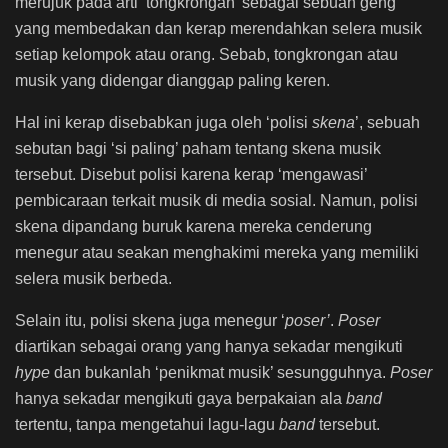
merujuk pada arti ‘tongkrongan’ sebagai sebuah geng
yang membedakan dan kerap merendahkan selera musik
setiap kelompok atau orang. Sebab, tongkrongan atau
musik yang didengar dianggap paling keren.
Hal ini kerap disebabkan juga oleh ‘polisi
skena
’, sebuah
sebutan bagi ‘si paling’ paham tentang skena musik
tersebut. Disebut polisi karena kerap ‘mengawasi’
pembicaraan terkait musik di media sosial. Namun, polisi
skena dipandang buruk karena mereka cenderung
menegur atau seakan menghakimi mereka yang memiliki
selera musik berbeda.
Selain itu, polisi skena juga menegur ‘
poser’
.
Poser
diartikan sebagai orang yang hanya sekadar mengikuti
hype
dan bukanlah ‘penikmat musik’ sesungguhnya.
Poser
hanya sekadar mengikuti gaya berpakaian ala
band
tertentu, tanpa mengetahui lagu-lagu
band
tersebut.