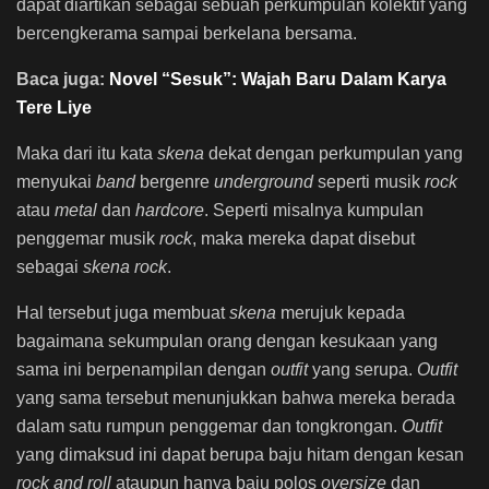
dapat diartikan sebagai sebuah perkumpulan kolektif yang
bercengkerama sampai berkelana bersama.
Baca juga:
Novel “Sesuk”: Wajah Baru Dalam Karya
Tere Liye
Maka dari itu kata
skena
dekat dengan perkumpulan yang
menyukai
band
bergenre
underground
seperti musik
rock
atau
metal
dan
hardcore
. Seperti misalnya kumpulan
penggemar musik
rock
, maka mereka dapat disebut
sebagai
skena rock
.
Hal tersebut juga membuat
skena
merujuk kepada
bagaimana sekumpulan orang dengan kesukaan yang
sama ini berpenampilan dengan
outfit
yang serupa.
Outfit
yang sama tersebut menunjukkan bahwa mereka berada
dalam satu rumpun penggemar dan tongkrongan.
Outfit
yang dimaksud ini dapat berupa baju hitam dengan kesan
rock and roll
ataupun hanya baju polos
oversize
dan