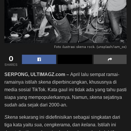
Foto ilustrasi skena rock. (unsplash/iam_os)
0
SHARES
SERPONG, ULTIMAGZ.com –
April lalu sempat ramai-
ramainya istilah
skena
diperbincangkan, khususnya di
media sosial TikTok. Kata gaul ini tidak ada yang tahu pasti
siapa yang mempopulerkannya.
Namun,
skena
sejatinya
sudah ada sejak dari 2000-an.
Skena
sekarang ini didefinisikan sebagai singkatan dari
tiga kata yaitu
sua
,
cengkerama
, dan
kelana
. I
stilah ini