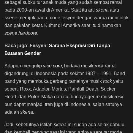
sebagai subkultur anak muda yang sudah sempat ramai
pada 2000-an awal di Amerika. Saat itu arti
skena
atau
scene
merujuk pada mode fesyen dengan warna mencolok
dan pakaian ketat. Kultur di Amerika saat itu dinamakan
scene hardcore
.
Baca juga: Fesyen:
Sarana Ekspresi Diri Tanpa
Batasan Gender
Adapun mengutip
vice.com
, budaya musik
rock
ramai
digandrungi di Indonesia pada sekitar 1987 – 1991. Band-
band yang membuka gerbang ramainya musik
rock
yaitu
seperti
Roxx, Adaptor, Mortus, Painfull Death, Sucker
Head, dan Rotor. Maka dari itu, budaya genre musik
rock
pun dapat manjadi tren juga di Indonesia, salah satunya
adalah
skena
.
Jadi, sebetulnya istilah
skena
ini sudah ada sejak dahulu
dan kembali
trending
saat ini yang artinya seputar mode