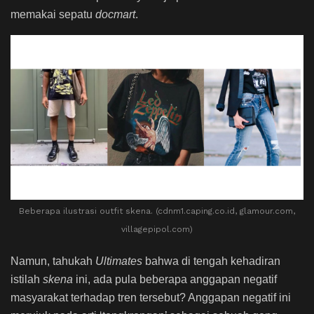
memakai sepatu
docmart
.
Beberapa ilustrasi outfit skena. (cdnm1.caping.co.id, glamour.com,
villagepipol.com)
Namun, tahukah
Ultimates
bahwa di tengah kehadiran
istilah
skena
ini, ada pula beberapa anggapan negatif
masyarakat terhadap tren tersebut? Anggapan negatif ini