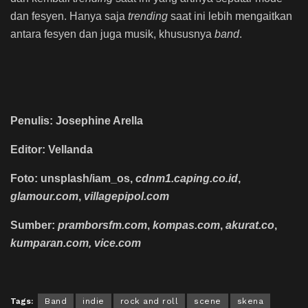
dan fesyen. Hanya saja
trending
saat ini lebih mengaitkan
antara fesyen dan juga musik, khususnya
band
.
Penulis: Josephine Arella
Editor: Vellanda
Foto:
unsplash/
iam_os
,
cdnm1.caping.co.id
,
glamour.com
,
villagepipol.com
Sumber:
pramborsfm.com
,
kompas.com
,
akurat.co
,
kumparan.com, vice.com
Tags:
Band
indie
rock and roll
scene
skena