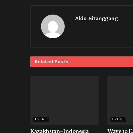
Aldo Sitanggang
Related
Posts
EVENT
EVENT
Kazakhstan–Indonesia
Wave to E