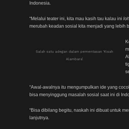
Indonesia.
“Melalui teater ini, kita mau kasih tau kalau ini
lo
merubah keadan sosial kita menjadi yang lebih 
K
m
Salah satu adegan dalam pementasan ‘Kisah
A
Alambara’.
t
s
“Awal-awalnya itu mengumpulkan ide yang cocok
bisa menyinggung masalah sosial saat ini di Indon
“Bisa dibilang begitu, naskah ini dibuat untuk m
lanjutnya.