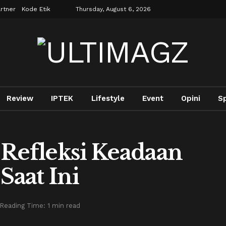
rtner
Kode Etik
Thursday, August 6, 2026
Review
IPTEK
Lifestyle
Event
Opini
S
 Refleksi Keadaan
Saat Ini
Reading Time: 1 min read