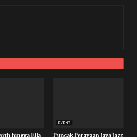
EVENT
arth hingga Ella
Puncak Perayaan Java Jazz