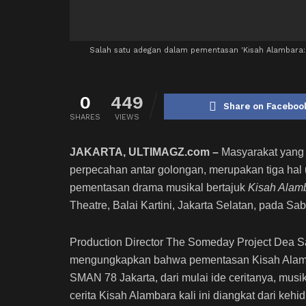
Salah satu adegan dalam pementasan 'Kisah Alambara: 
0
449
Share on Faceboo
SHARES
VIEWS
JAKARTA, ULTIMAGZ.com –
Masyarakat yang ap
perpecahan antar golongan, merupakan tiga ha
pementasan drama musikal bertajuk
Kisah Alam
Theatre, Balai Kartini, Jakarta Selatan, pada Sab
Production Director The Someday Project Dea S
mengungkapkan bahwa pementasan Kisah Alambara 
SMAN 78 Jakarta, dari mulai ide ceritanya, musi
cerita Kisah Alambara kali ini diangkat dari ke