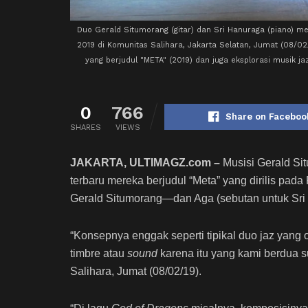
Duo Gerald Situmorang (gitar) dan Sri Hanuraga (piano) m
2019 di Komunitas Salihara, Jakarta Selatan, Jumat (08/0
yang berjudul "META" (2019) dan juga eksplorasi musik ja
0
766
Share on Faceboo
SHARES
VIEWS
JAKARTA, ULTIMAGZ.com –
Musisi Gerald Si
terbaru mereka berjudul “Meta” yang dirilis pad
Gerald Situmorang—dan Aga (sebutan untuk Sri
“Konsepnya enggak seperti tipikal duo jaz yang
timbre atau
sound
karena itu yang kami berdua s
Salihara, Jumat (08/02/19).