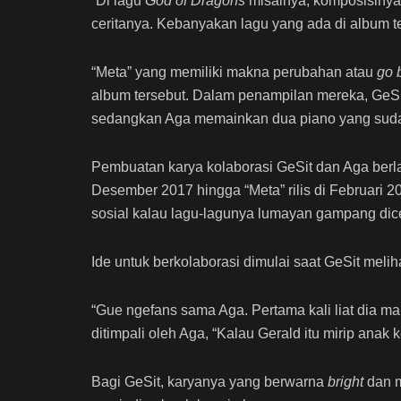
“Di lagu
God of Dragons
misalnya, komposisinya
ceritanya. Kebanyakan lagu yang ada di album t
“Meta” yang memiliki makna perubahan atau
go 
album tersebut. Dalam penampilan mereka, GeSit 
sedangkan Aga memainkan dua piano yang sudah
Pembuatan karya kolaborasi GeSit dan Aga berla
Desember 2017 hingga “Meta” rilis di Februari 20
sosial kalau lagu-lagunya lumayan gampang dicer
Ide untuk berkolaborasi dimulai saat GeSit mel
“Gue ngefans sama Aga. Pertama kali liat dia ma
ditimpali oleh Aga, “Kalau Gerald itu mirip anak k
Bagi GeSit, karyanya yang berwarna
bright
dan 