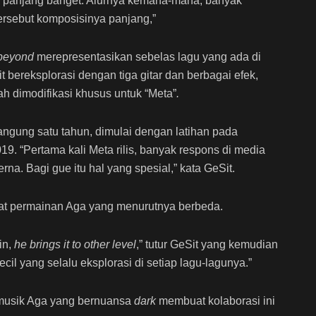
 panjang banget. Alurnya kemana-mana, banyak
ersebut komposisinya panjang,”
beyond
merepresentasikan sebelas lagu yang ada di
bereksplorasi dengan tiga gitar dan berbagai efek,
 dimodifikasi khusus untuk “Meta”
.
ngung satu tahun, dimulai dengan latihan pada
19. “Pertama kali Meta rilis, banyak respons di media
na. Bagi gue itu hal yang spesial,” kata GeSit.
ihat permainan Aga yang menurutnya berbeda.
in,
he brings it to other level
,” tutur GeSit yang kemudian
ecil yang selalu eksplorasi di setiap lagu-lagunya.”
musik Aga yang bernuansa
dark
membuat kolaborasi ini