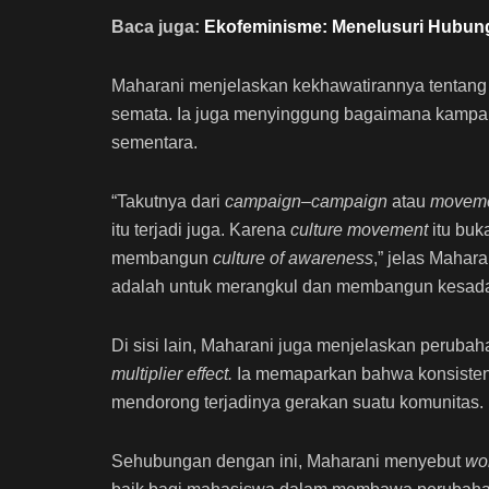
Baca juga:
Ekofeminisme: Menelusuri Hubun
Maharani menjelaskan kekhawatirannya tentang i
semata. Ia juga menyinggung bagaimana kampan
sementara.
“Takutnya dari
campaign
–
campaign
atau
movem
itu terjadi juga. Karena
culture movement
itu buk
membangun
culture of awareness
,” jelas Maha
adalah untuk merangkul dan membangun kesada
Di sisi lain, Maharani juga menjelaskan perubaha
multiplier effect.
Ia memaparkan bahwa
konsiste
mendorong terjadinya gerakan suatu komunitas.
Sehubungan dengan ini, Maharani menyebut
wo