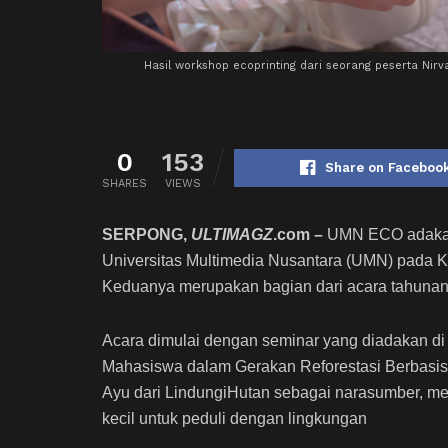
Hasil workshop ecoprinting dari seorang peserta Nir
0
153
Share on Faceboo
SHARES
VIEWS
SERPONG,
ULTIMAGZ
.com –
UMN ECO adakan 
Universitas Multimedia Nusantara (UMN) pada K
Keduanya merupakan bagian dari acara tahuna
Acara dimulai dengan seminar yang diadakan d
Mahasiswa dalam Gerakan Reforestasi Berbasis
Ayu dari LindungiHutan sebagai narasumber, 
kecil untuk peduli dengan lingkungan