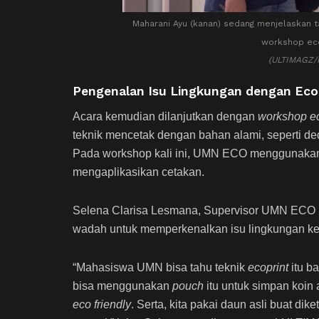
Maharani Ayu (kanan) sedang menjelaskan 
workshop eco
(ULTIMAGZ/
Pengenalan Isu Lingkungan dengan Eco
Acara kemudian dilanjutkan dengan
workshop ec
teknik mencetak dengan bahan alami, seperti de
Pada workshop kali ini, UMN ECO menggunakan 
mengaplikasikan cetakan.
Selena Clarisa Lesmana, Supervisor UMN ECO
wadah untuk memperkenalkan isu lingkungan 
“Mahasiswa UMN bisa tahu teknik
ecoprint
itu b
bisa menggunakan
pouch
itu untuk simpan koin
eco friendly
. Serta, kita pakai daun asli buat dik