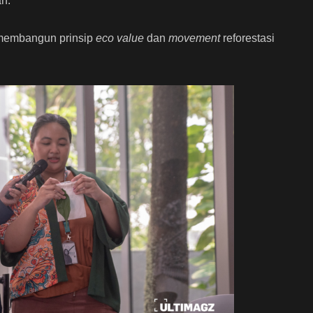
n.
k membangun prinsip
eco value
dan
movement
reforestasi