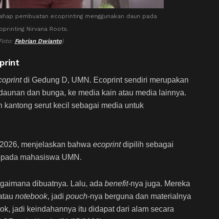
tahap pembuatan ecoprinting menggunakan daun pada
printing Nirvana Roots.
Foto:
Febrian Dwianto
)
print
oprint
di Gedung D, UMN. Ecoprint sendiri merupakan
daunan dan bunga, ke media kain atau media lainnya.
kantong serut kecil sebagai media untuk
 2026, menjelaskan bahwa
ecoprint
dipilih sebagai
kepada mahasiswa UMN.
agaimana dibuatnya. Lalu, ada
benefit-
nya juga. Mereka
 atau
notebook
, jadi
pouch-
nya berguna dan materialnya
etok, jadi keindahannya itu didapat dari alam secara