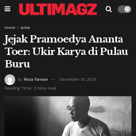
Home
Iptek
Jejak Pramoedya Ananta
Toer: Ukir Karya di Pulau
Buru
by
Reza Farwan
December 10, 2024
Reading Time: 3 mins read