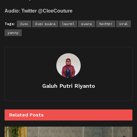
Audio: Twitter @CloeCouture
Tags:
ilusi
ilusi suara
laurel
suara
twitter
viral
yanny
Galuh Putri Riyanto
Related
Posts