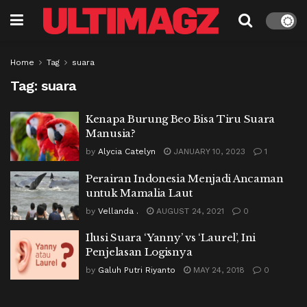
Home
Tag
suara
Tag:
suara
Kenapa Burung Beo Bisa Tiru Suara
Manusia?
by
Alycia Catelyn
JANUARY 10, 2023
1
Perairan Indonesia Menjadi Ancaman
untuk Mamalia Laut
by
Vellanda .
AUGUST 24, 2021
0
Ilusi Suara ‘Yanny’ vs ‘Laurel’, Ini
Penjelasan Logisnya
by
Galuh Putri Riyanto
MAY 24, 2018
0