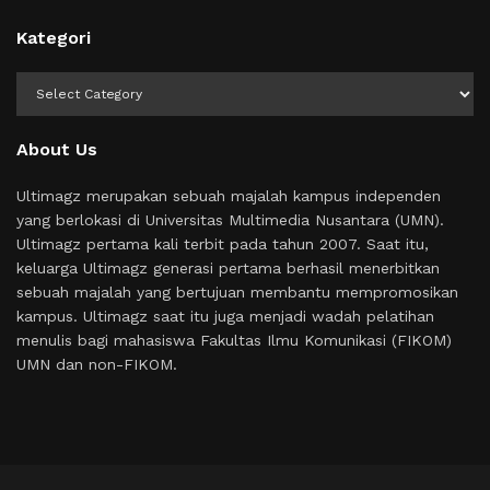
Kategori
Kategori
About Us
Ultimagz merupakan sebuah majalah kampus independen
yang berlokasi di Universitas Multimedia Nusantara (UMN).
Ultimagz pertama kali terbit pada tahun 2007. Saat itu,
keluarga Ultimagz generasi pertama berhasil menerbitkan
sebuah majalah yang bertujuan membantu mempromosikan
kampus. Ultimagz saat itu juga menjadi wadah pelatihan
menulis bagi mahasiswa Fakultas Ilmu Komunikasi (FIKOM)
UMN dan non-FIKOM.