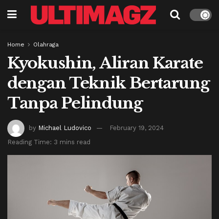
Home
Olahraga
Kyokushin, Aliran Karate
dengan Teknik Bertarung
Tanpa Pelindung
by
Michael Ludovico
February 19, 2024
Reading Time: 3 mins read