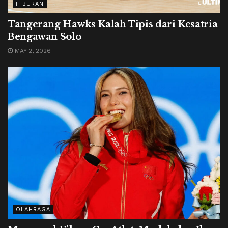
HIBURAN
Tangerang Hawks Kalah Tipis dari Kesatria
Bengawan Solo
MAY 2, 2026
OLAHRAGA