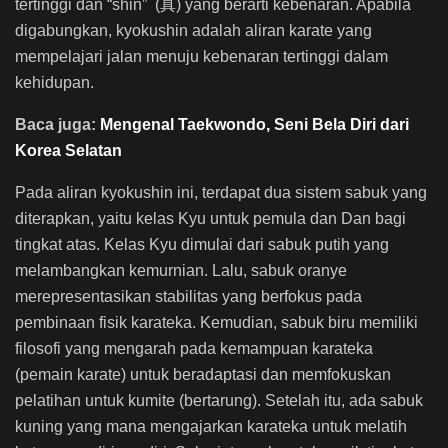
tertinggi dan “shin”
(真)
yang berarti kebenaran. Apabila
digabungkan, kyokushin adalah aliran karate yang
mempelajari jalan menuju kebenaran tertinggi dalam
kehidupan.
Baca juga:
Mengenal Taekwondo, Seni Bela Diri dari
Korea Selatan
Pada aliran kyokushin ini, terdapat dua sistem sabuk yang
diterapkan, yaitu kelas Kyu untuk pemula dan Dan bagi
tingkat atas. Kelas Kyu dimulai dari sabuk putih yang
melambangkan kemurnian. Lalu, sabuk oranye
merepresentasikan stabilitas yang berfokus pada
pembinaan fisik karateka. Kemudian, sabuk biru memiliki
filosofi yang mengarah pada kemampuan karateka
(pemain karate) untuk beradaptasi dan memfokuskan
pelatihan untuk kumite (bertarung). Setelah itu, ada sabuk
kuning yang mana mengajarkan karateka untuk melatih