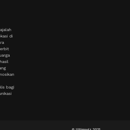
ajalah
kasi di
ara
erbit
uarga
hasil
ang
mosikan
is bagi
nikasi
© Ultimagz 2021