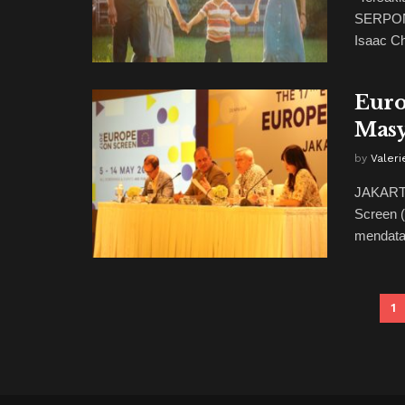
SERPONG
Isaac Ch
Euro
Masy
by
Valeri
JAKARTA
Screen 
mendatan
1