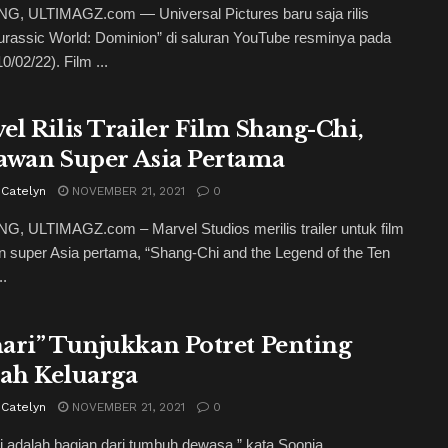
, ULTIMAGZ.com — Universal Pictures baru saja rilis
“Jurassic World: Dominion” di saluran YouTube resminya pada
0/02/22). Film ...
el Rilis Trailer Film Shang-Chi,
awan Super Asia Pertama
 Catelyn
NOVEMBER 21, 2021
0
, ULTIMAGZ.com – Marvel Studios merilis trailer untuk film
 super Asia pertama, “Shang-Chi and the Legend of the Ten
..
ari” Tunjukkan Potret Penting
ah Keluarga
 Catelyn
NOVEMBER 21, 2021
0
ti adalah bagian dari tumbuh dewasa,” kata Soonja.