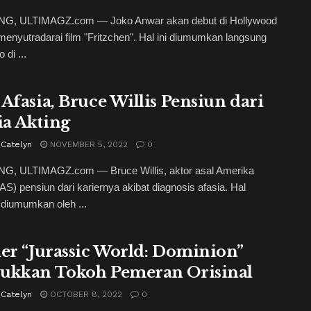
, ULTIMAGZ.com — Joko Anwar akan debut di Hollywood
enyutradarai film "Fritzchen". Hal ini diumumkan langsung
 di ...
 Afasia, Bruce Willis Pensiun dari
a Akting
 Catelyn
NOVEMBER 5, 2022
0
, ULTIMAGZ.com — Bruce Willis, aktor asal Amerika
(AS) pensiun dari kariernya akibat diagnosis afasia. Hal
 diumumkan oleh ...
ler “Jurassic World: Dominion”
ukkan Tokoh Pemeran Orisinal
 Catelyn
OCTOBER 8, 2022
0