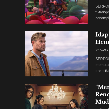
SERPONG
“Strang
penampil
Idap
Hems
by
Alycia
SERPONG
memutusk
memiliki
“Men
Renc
Mud