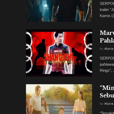
SERPONG
trailer 
Kamis (1
Marv
Pahl
by
Alycia
SERPONG
pahlawan
Rings”, .
“Min
Sebu
by
Alycia
“Tersaki