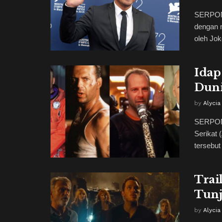
SERPONG
dengan m
oleh Joko
Idap
Duni
by
Alycia
SERPONG
Serikat 
tersebut
Trai
Tunj
by
Alycia