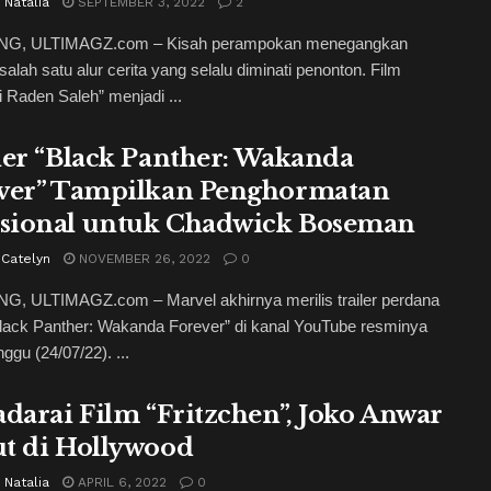
 Natalia
SEPTEMBER 3, 2022
2
G, ULTIMAGZ.com – Kisah perampokan menegangkan
salah satu alur cerita yang selalu diminati penonton. Film
 Raden Saleh” menjadi ...
ler “Black Panther: Wakanda
ver” Tampilkan Penghormatan
ional untuk Chadwick Boseman
 Catelyn
NOVEMBER 26, 2022
0
, ULTIMAGZ.com – Marvel akhirnya merilis trailer perdana
lack Panther: Wakanda Forever” di kanal YouTube resminya
ggu (24/07/22). ...
adarai Film “Fritzchen”, Joko Anwar
t di Hollywood
 Natalia
APRIL 6, 2022
0