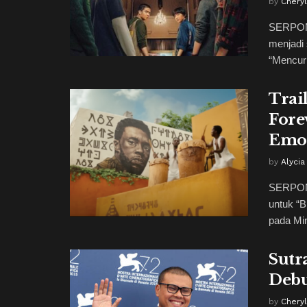
by
Cheryl
SERPON
menjadi 
“Mencuri
Trai
Fore
Emos
by
Alycia
SERPONG
untuk “B
pada Min
Sutr
Debu
by
Cheryl