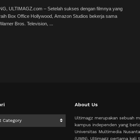
, ULTIMAGZ.com – Setelah sukses dengan filmnya yang
raih Box Office Hollywood, Amazon Studios bekerja sama
arner Bros. Television, ...
ri
About Us
i
Ultimagz merupakan sebuah m
t Category
kampus independen yang berlo
Universitas Multimedia Nusant
(UMN). Ultimagz pertama kali t