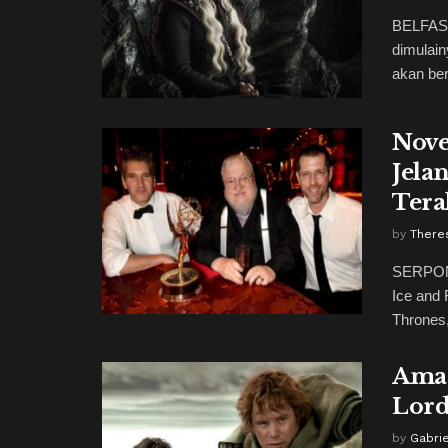
BELFAST
dimulain
akan bera
Nove
Jela
Tera
by
There
SERPONG
Ice and 
Thrones,
Amaz
Lord
by
Gabrie