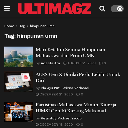
Home
Tag
himpunan umn
Tag:
himpunan umn
Mari Ketahui Semua Himpunan
Mahasiswa dan Prodi UMN
by
Aqeela Ara
AUGUST 21, 2023
0
ACES Gen X Dinilai Perlu Lebih ‘Unjuk
Diri’
by
Ida Ayu Putu Wiena Vedasari
DECEMBER 21, 2020
0
Partisipasi Mahasiswa Minim, Kinerja
HIMSI Gen 10 Kurang Maksimal
by
Reynaldy Michael Yacob
DECEMBER 15, 2020
0