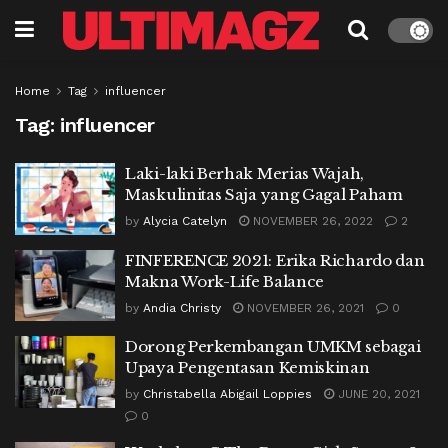
Home
Tag
influencer
Tag:
influencer
Laki-laki Berhak Merias Wajah,
Maskulinitas Saja yang Gagal Paham
by
Alycia Catelyn
NOVEMBER 26, 2022
2
FINFERENCE 2021: Erika Richardo dan
Makna Work-Life Balance
by
Andia Christy
NOVEMBER 26, 2021
0
Dorong Perkembangan UMKM sebagai
Upaya Pengentasan Kemiskinan
by
Christabella Abigail Loppies
JUNE 20, 2021
0