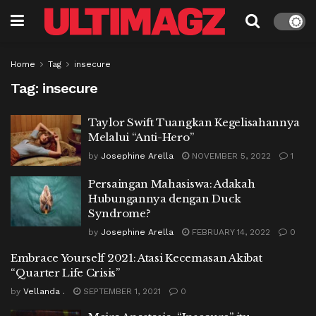
Home
Tag
insecure
Tag:
insecure
Taylor Swift Tuangkan Kegelisahannya
Melalui “Anti-Hero”
by
Josephine Arella
NOVEMBER 5, 2022
1
Persaingan Mahasiswa: Adakah
Hubungannya dengan Duck
Syndrome?
by
Josephine Arella
FEBRUARY 14, 2022
0
Embrace Yourself 2021: Atasi Kecemasan Akibat
“Quarter Life Crisis”
by
Vellanda .
SEPTEMBER 1, 2021
0