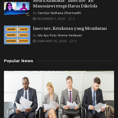
Meira Anastasia: “Insecure” itu
Manusiawi tetapi Harus Dikelola
by
Carolyn Nathasa Dharmadhi
DECEMBER 1, 2020
0
Insecure, Ketakutan yang Membatasi
by
Ida Ayu Putu Wiena Vedasari
FEBRUARY 25, 2020
0
Popular News