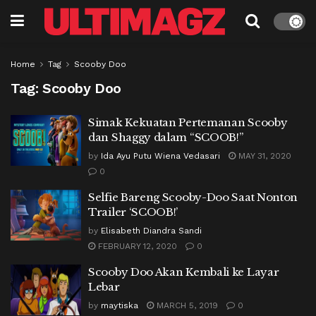
Home
Tag
Scooby Doo
Tag:
Scooby Doo
Simak Kekuatan Pertemanan Scooby
dan Shaggy dalam “SCOOB!”
by
Ida Ayu Putu Wiena Vedasari
MAY 31, 2020
0
Selfie Bareng Scooby-Doo Saat Nonton
Trailer ‘SCOOB!’
by
Elisabeth Diandra Sandi
FEBRUARY 12, 2020
0
Scooby Doo Akan Kembali ke Layar
Lebar
by
maytiska
MARCH 5, 2019
0