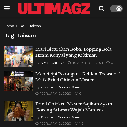
Home
Tag
taiwan
Tag:
taiwan
Mari Bicarakan Boba, Topping Bola
Hitam Kenyal yang Kekinian
by
Alycia Catelyn
NOVEMBER 11, 2021
0
Mencicipi Potongan “Golden Treasure”
Milik Fried Chicken Master
by
Elisabeth Diandra Sandi
FEBRUARY 12, 2020
0
Fried Chicken Master Sajikan Ayam
Goreng Sebesar Wajah Manusia
by
Elisabeth Diandra Sandi
FEBRUARY 12, 2020
119