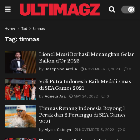
Home
Tag
timnas
Tag:
timnas
Lionel Messi Berhasil Menangkan Gelar
Ballon d’Or 2023
by
Josephine Arella
NOVEMBER 3, 2023
0
Voli Putra Indonesia Raih Medali Emas
di SEA Games 2021
by
Aqeela Ara
MAY 24, 2022
0
Timnas Renang Indonesia Boyong 1
Perak dan 2 Perunggu di SEA Games
2021
by
Alycia Catelyn
NOVEMBER 5, 2022
0