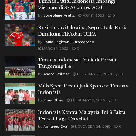
Timnas Futsal Indonesia Imbangi
Vietnam di SEA Games 2021
by
Josephine Arella
MAY 11, 2022
0
Rusia Invasi Ukraina, Sepak Bola Rusia
Dihukum FIFA dan UEFA
by
Louis Brighton Putramarvino
MARCH 1, 2022
0
Timnas Indonesia Ditekuk Persita
Tangerang 1-4
by
Andrei Wilmar
FEBRUARY 23, 2020
0
Mills Sport Resmi Jadi Sponsor Timnas
Indonesia
by
Xena Olivia
FEBRUARY 12, 2020
0
Indonesia Kontra Malaysia, Ini 3 Fakta
Terkait Laga Tersebut
by
Adrianus Dwi
NOVEMBER 24, 2019
0