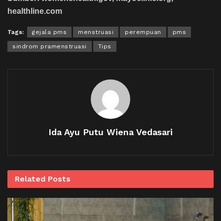
healthline.com
Tags:
gejala pms
menstruasi
perempuan
pms
sindrom pramenstruasi
Tips
Ida Ayu Putu Wiena Vedasari
Related
Posts