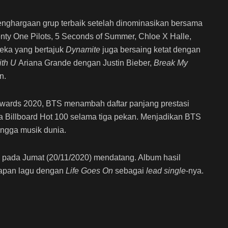
nghargaan grup terbaik setelah dinominasikan bersama
enty One Pilots, 5 Seconds of Summer, Chloe X Halle,
eka yang bertajuk
Dynamite
juga bersaing ketat dengan
ith U
Ariana Grande dengan Justin Bieber,
Break My
n.
wards 2020, BTS menambah daftar panjang prestasi
 Billboard Hot 100 selama tiga pekan. Menjadikan BTS
ngga musik dunia.
E” pada Jumat (20/11/2020) mendatang. Album hasil
elapan lagu dengan
Life Goes On
sebagai
lead
single
-nya.