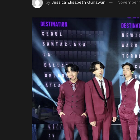
by
Jessica Elisabeth Gunawan
November 1