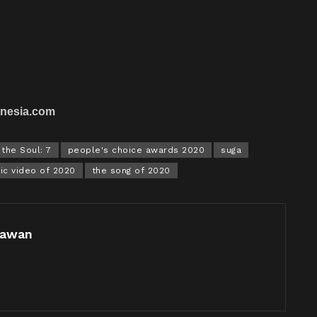
onesia.com
the Soul: 7
people's choice awards 2020
suga
ic video of 2020
the song of 2020
nawan