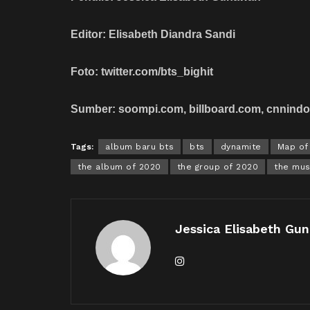
Editor: Elisabeth Diandra Sandi
Foto: twitter.com/bts_bighit
Sumber: soompi.com, billboard.com, cnnind
Tags:
album baru bts
bts
dynamite
Map of 
the album of 2020
the group of 2020
the mus
Jessica Elisabeth Gu