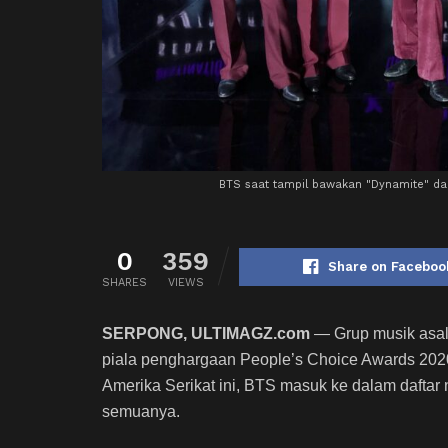
BTS saat tampil bawakan "Dynamite" dal
0
359
Share on Faceboo
SHARES
VIEWS
SERPONG, ULTIMAGZ.com
— Grup musik asal
piala penghargaan People’s Choice Awards 202
Amerika Serikat ini, BTS masuk ke dalam dafta
semuanya.