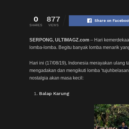
0
877
Share on Faceboo
SHARES
VIEWS
SERPONG, ULTIMAGZ.com
– Hari kemerdekaan
lomba-lomba. Begitu banyak lomba menarik yang 
Hari ini (17/08/19), Indonesia merayakan ulang
mengadakan dan mengikuti lomba ‘tujuhbelasan’
nostalgia akan masa kecil:
Balap Karung