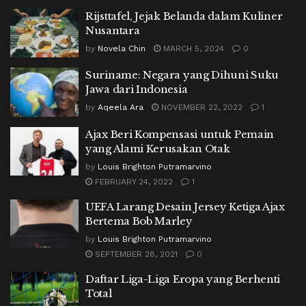
Rijsttafel, Jejak Belanda dalam Kuliner
Nusantara
by
Novela Chin
MARCH 5, 2024
0
Suriname: Negara yang Dihuni Suku
Jawa dari Indonesia
by
Aqeela Ara
NOVEMBER 22, 2022
1
Ajax Beri Kompensasi untuk Pemain
yang Alami Kerusakan Otak
by
Louis Brighton Putramarvino
FEBRUARY 24, 2022
1
UEFA Larang Desain Jersey Ketiga Ajax
Bertema Bob Marley
by
Louis Brighton Putramarvino
SEPTEMBER 28, 2021
0
Daftar Liga-Liga Eropa yang Berhenti
Total