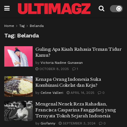
Home
Tag
Belanda
Tag:
Belanda
Guling: Apa Kisah Rahasia Teman Tidur
Kamu?
by
Victoria Nadine Gunawan
OCTOBER 8, 2025
1
Kenapa Orang Indonesia Suka
Kombinasi Cokelat dan Keju?
by
Celine Valleri
APRIL 14, 2025
0
Mengenal Nenek Reza Rahadian,
Francisca Casparina Fanggidaej yang
Ternyata Tokoh Sejarah Indonesia
by
Giofanny
SEPTEMBER 3, 2024
0