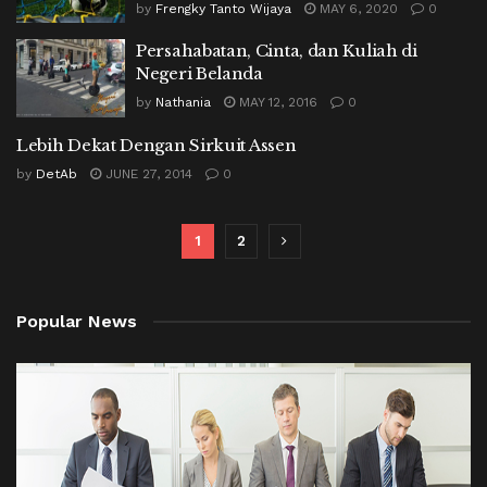
by
Frengky Tanto Wijaya
MAY 6, 2020
0
Persahabatan, Cinta, dan Kuliah di
Negeri Belanda
by
Nathania
MAY 12, 2016
0
Lebih Dekat Dengan Sirkuit Assen
by
DetAb
JUNE 27, 2014
0
1
2
Popular News