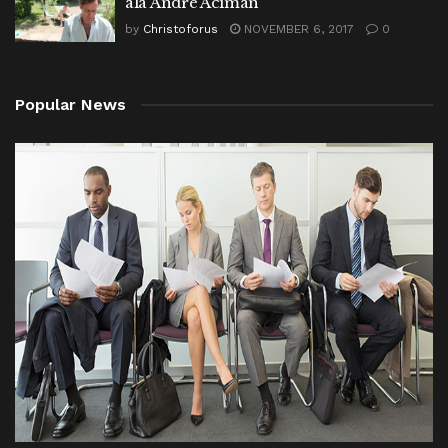
ala André Aciman
by
Christoforus
NOVEMBER 6, 2017
0
Popular News