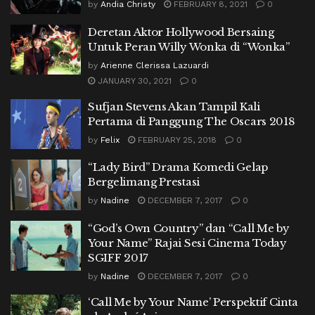
by
Andia Christy
FEBRUARY 8, 2021
0
Deretan Aktor Hollywood Bersaing
Untuk Peran Willy Wonka di “Wonka”
by
Arienne Clerissa Lazuardi
JANUARY 30, 2021
0
Sufjan Stevens Akan Tampil Kali
Pertama di Panggung The Oscars 2018
by
Felix
FEBRUARY 25, 2018
0
“Lady Bird” Drama Komedi Gelap
Bergelimang Prestasi
by
Nadine
DECEMBER 7, 2017
0
“God’s Own Country” dan “Call Me by
Your Name” Rajai Sesi Cinema Today
SGIFF 2017
by
Nadine
DECEMBER 7, 2017
0
‘Call Me by Your Name’ Perspektif Cinta