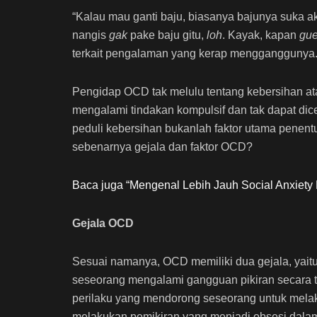
“Kalau mau ganti baju, biasanya bajunya suka ak
nangis
gak
pake baju gitu,
loh
. Kayak, kapan
gu
terkait pengalaman yang kerap mengganggunya
Pengidap OCD tak melulu tentang kebersihan atau
mengalami tindakan kompulsif dan tak dapat dic
peduli kebersihan bukanlah faktor utama penentu
sebenarnya gejala dan faktor OCD?
Baca juga “Mengenal Lebih Jauh Social Anxiety 
Gejala OCD
Sesuai namanya, OCD memiliki dua gejala, yait
seseorang mengalami gangguan pikiran secara t
perilaku yang mendorong seseorang untuk melak
melakukan pemikiran yang menjadi obsesi dal