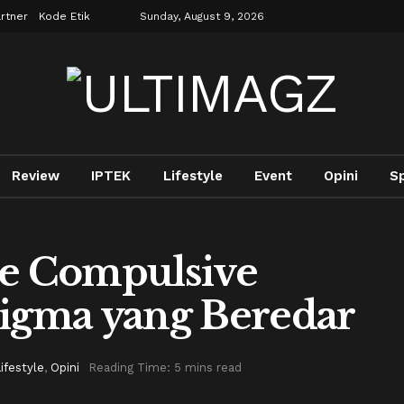
rtner
Kode Etik
Sunday, August 9, 2026
Review
IPTEK
Lifestyle
Event
Opini
S
ve Compulsive
tigma yang Beredar
ifestyle
,
Opini
Reading Time: 5 mins read