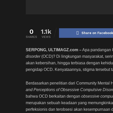
0
1.1k
Share on Faceboo
SHARES
VIEWS
SERPONG, ULTIMAGZ.com –
Apa pandangan
disorder
(OCD)? Di lingkungan masyarakat, serin
akan kebersihan, hingga terbiasa dengan kehidup
pengidap OCD. Kenyataannya, stigma tersebut t
Berdasarkan penelitian dari Community Mental 
and Perceptions of Obsessive Compulsive Disor
bahwa OCD berkaitan dengan
obsessive compuls
merupakan sebuah keadaan yang memungkinkan 
perfeksionis dan terobsesi akan kesempurnaan