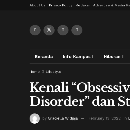
About Us
Privacy Policy
Redaksi
Advertise & Media Pa
Beranda
Info Kampus
Hiburan
Home
Lifestyle
Kenali “Obsessi
Disorder” dan S
by
Graciella Widjaja
February 13, 2022
in
L