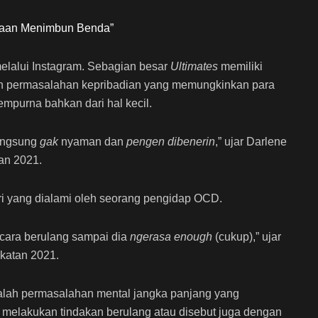
asaan Menimbun Benda”
melalui Instagram. Sebagian besar
Ultimates
memiliki
n permasalahan kepribadian yang memungkinkan para
empurna bahkan dari hal kecil.
langsung
gak
nyaman dan
pengen
dibenerin
,” ujar Darlene
an 2021.
iri yang dialami oleh seorang pengidap OCD.
cara berulang sampai
dia
ngerasa
enough
(cukup),” ujar
gkatan 2021.
lah permasalahan mental jangka panjang yang
melakukan tindakan berulang atau disebut juga dengan