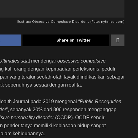
Ilustrasi Obsessive Compulsive Disorder . (Foto: nytimes.com)
k
Share on Twitter
Ultimates
saat mendengar
obsessive compulsive
g kali orang dengan kepribadian perfeksionis, peduli
an yang teratur seolah-olah layak diindikasikan sebagai
ak sepenuhnya sesuai dengan realita.
Health Journal pada 2019 mengenai “
Public Recognition
der
”, sebanyak 20% dari 806 responden menganggap
ive personality disorder
(OCDP). OCDP sendiri
penderitanya memiliki kebiasaan hidup sangat
 dalam kehidupannya.