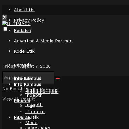
About Us
Privacy Policy
Redaksi
Advertise & Media Partner
Kode Etik
Beranda
Friday, August 7, 2026
Info Kampus
Beranda
Info Kampus
No Result
Berita Kampus
Berita Kampus
Indepth
View All Result
Hiburan
Indepth
Film
Literatur
Musik
Hiburan
Mode
Jalan-jalan