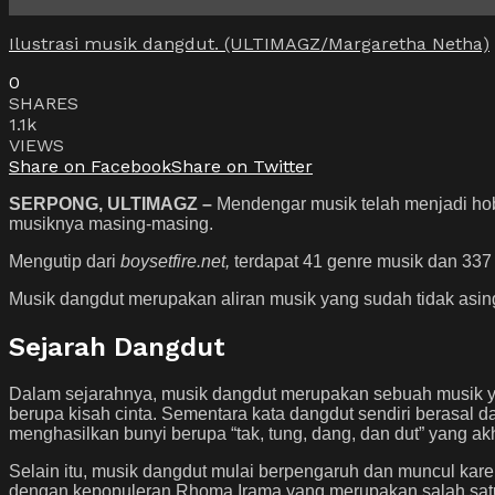
Ilustrasi musik dangdut. (ULTIMAGZ/Margaretha Netha)
0
SHARES
1.1k
VIEWS
Share on Facebook
Share on Twitter
SERPONG, ULTIMAGZ –
Mendengar musik telah menjadi hob
musiknya masing-masing.
Mengutip dari
boysetfire.net,
terdapat 41 genre musik dan 337 
Musik dangdut merupakan aliran musik yang sudah tidak asin
Sejarah Dangdut
Dalam sejarahnya, musik dangdut merupakan sebuah musik ya
berupa kisah cinta. Sementara kata dangdut sendiri berasal dar
menghasilkan bunyi berupa “tak, tung, dang, dan dut” yang ak
Selain itu, musik dangdut mulai berpengaruh dan muncul karena
dengan kepopuleran Rhoma Irama yang merupakan salah satu p