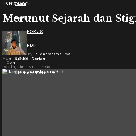
Home
Opini
Opini
Merunut Sejarah dan St
Special
FOKUS
PDF
by
Felix Abraham Surya
March 9, 2023
Artikel Series
in
Opini
Reading Time: 5 mins read
Ultimagz Foto