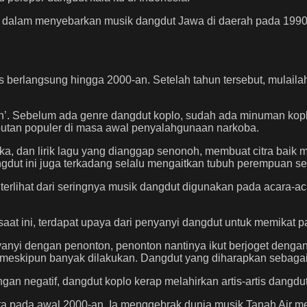
ir dalam menyebarkan musik dangdut Jawa di daerah pada 1990
s berlangsung hingga 2000-an. Setelah tahun tersebut, mulaila
an’. Sebelum ada genre dangdut koplo, sudah ada minuman kopl
butan populer di masa awal penyalahgunaan narkoba.
uka, dan lirik lagu yang dianggap senonoh, membuat citra ba
angdut ini juga terkadang selalu mengaitkan tubuh perempuan s
erlihat dari seringnya musik dangdut digunakan pada acara-aca
saat ini, terdapat upaya dari penyanyi dangdut untuk memikat 
yanyi dengan penonton, penonton nantinya ikut berjoget denga
meskipun banyak dilakukan. Dangdut yang diharapkan sebagai 
n negatif, dangdut koplo kerap melahirkan artis-artis dangdut 
sta pada awal 2000-an. Ia menggebrak dunia musik Tanah Air me