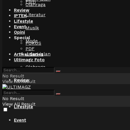
Film
Olahraga
Review
Literatur
IPTEK
Lifestyle
Event
Musik
Opini
Special
Mode
FOKUS
PDF
Jalan-jalan
Artikel Series
Ultimagz Foto
Olahraga
No Result
Review
View All Result
IPTEK
No Result
View All Result
Lifestyle
Event