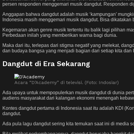
persen responden menggemari musik dangdut. Responden dipi
Anggapan bahwa dangdut adalah musik ‘kampungan’ mungkin 
Indonesia masih menggemari musik dangdut. Bisa dikatakan b
Kegemaran akan genre musik tertentu itu balik lagi pilihan m
Perbedaan inilah yang memberikan warna bagi dunia.
Maka dari itu, terlepas dari stigma negatif yang melekat, d
dan budaya bangsa yang menjadi bagian dari setiap kita dan 
Dangdut di Era Sekarang
Acara “D’Academy” di televisi. (Foto: Indosiar)
Ada upaya untuk mempopulerkan musik dangdut di dunia pertel
audiens masyarakat dari kalangan ekonomi menengah kebawa
Kontes dangdut pertama di Indonesia saat itu adalah KDI (Ko
dangdut.
Ada pula lagu dangdut sering kita temukan saat ini di media s
Bila melihat perkembangannya, dangdut berusaha bangkit dan