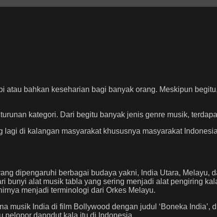
i atau bahkan keseharian bagi banyak orang. Meskipun begitu, 
turunan kategori. Dari begitu banyak jenis genre musik, terdap
g lagi di kalangan masyarakat khususnya masyarakat Indonesi
ng dipengaruhi berbagai budaya yakni, India Utara, Melayu, d
i bunyi alat musik tabla yang sering menjadi alat pengiring kal
hirnya menjadi terminologi dari Orkes Melayu.
 musik India di film Bollywood dengan judul ‘Boneka India’, di
elopor dangdut kala itu di Indonesia.