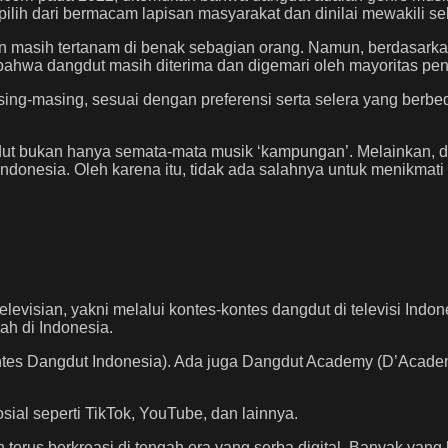
lih dari bermacam lapisan masyarakat dan dinilai mewakili s
masih tertanam di benak sebagian orang. Namun, berdasarkan
ahwa dangdut masih diterima dan digemari oleh mayoritas pen
asing-masing, sesuai dengan preferensi serta selera yang berb
angdut bukan hanya semata-mata musik ‘kampungan’. Melainkan,
Indonesia. Oleh karena itu, tidak ada salahnya untuk menikmat
evisian, yakni melalui kontes-kontes dangdut di televisi Ind
h di Indonesia.
ntes Dangdut Indonesia). Ada juga Dangdut Academy (D’Academy
osial seperti TikTok, YouTube, dan lainnya.
 terus berkreasi di tengah era yang serba digital. Banyak ya