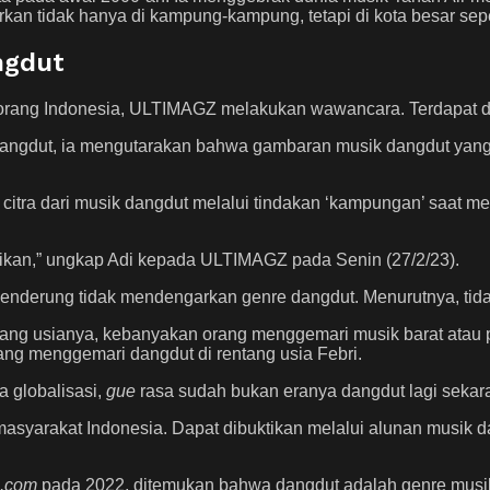
kan tidak hanya di kampung-kampung, tetapi di kota besar seper
ngdut
 orang Indonesia, ULTIMAGZ melakukan wawancara. Terdapat d
angdut, ia mengutarakan bahwa gambaran musik dangdut yang ‘
itra dari musik dangdut melalui tindakan ‘kampungan’ saat men
tarikan,” ungkap Adi kepada ULTIMAGZ pada Senin (27/2/23).
enderung tidak mendengarkan genre dangdut. Menurutnya, tida
ang usianya, kebanyakan orang menggemari musik barat atau po
ang menggemari dangdut di rentang usia Febri.
 globalisasi,
gue
rasa sudah bukan eranya dangdut lagi sekara
masyarakat Indonesia. Dapat dibuktikan melalui alunan musik d
a.com
pada 2022, ditemukan bahwa dangdut adalah genre musik 