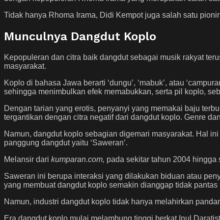
Tidak hanya Rhoma Irama, Didi Kempot juga salah satu pion
Munculnya Dangdut Koplo
Kepopuleran dan citra baik dangdut sebagai musik rakyat teru
masyarakat.
Koplo di bahasa Jawa berarti ‘dungu’, ‘mabuk’, atau ‘campur
sehingga menimbulkan efek memabukkan, serta pil koplo, se
Dengan tarian yang erotis, penyanyi yang memakai baju terb
tergantikan dengan citra negatif dari dangdut koplo. Genre d
Namun, dangdut koplo sebagian digemari masyarakat. Hal ini t
panggung dangdut yaitu ‘Saweran’.
Melansir dari
kumparan.com,
pada sekitar tahun 2004 hingga 
Saweran ini berupa interaksi yang dilakukan biduan atau pen
yang membuat dangdut koplo semakin dianggap tidak pantas 
Namun, industri dangdut koplo tidak hanya melahirkan pandanga
Era dangdut koplo mulai melambung tinggi berkat Inul Darati