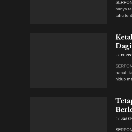
SERPONG
hanya te
tahu tent
Keta
Dagi
BY
CHRIS
SERPONG
rumah ka
hidup ma
Teta
Berl
BY
JOSEP
SERPONG