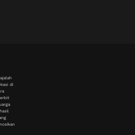
ajalah
kasi di
ara
erbit
uarga
hasil
ang
mosikan