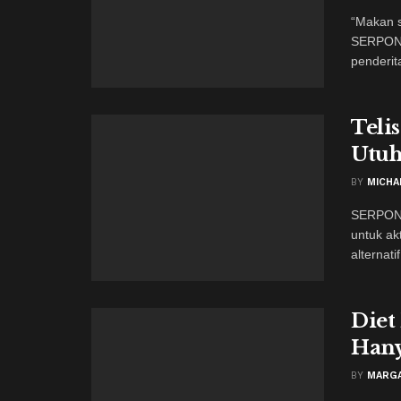
“Makan s
SERPONG
penderita
Teli
Utuh
BY
MICHA
SERPONG
untuk ak
alternati
Diet
Hany
BY
MARG