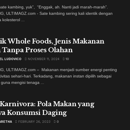
ate kambing, yuk”, “Enggak, ah. Nanti jadi marah-marah”.
, ULTIMAGZ.com - Sate kambing sering kali identik dengan
 kolesterol ...
sik Whole Foods, Jenis Makanan
 Tanpa Proses Olahan
EL LUDOVICO
NOVEMBER 11, 2024
10
, ULTIMAGZ.com – Makanan menjadi sumber energi penting
tivitas sehari-hari. Terkadang, makanan instan dipilih sebagai
f guna mengisi tenaga ...
 Karnivora: Pola Makan yang
a Konsumsi Daging
ARETHA
FEBRUARY 26, 2023
0