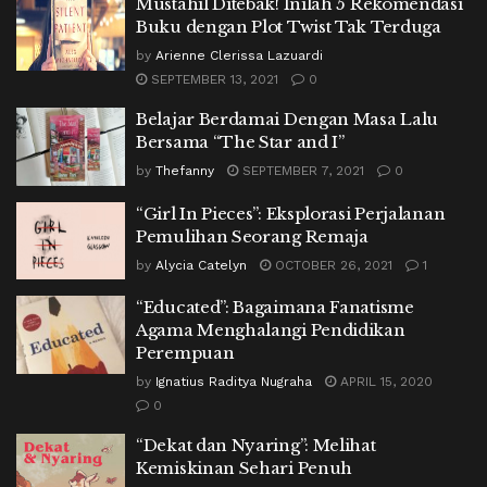
Mustahil Ditebak! Inilah 5 Rekomendasi
Buku dengan Plot Twist Tak Terduga
by
Arienne Clerissa Lazuardi
SEPTEMBER 13, 2021
0
Belajar Berdamai Dengan Masa Lalu
Bersama “The Star and I”
by
Thefanny
SEPTEMBER 7, 2021
0
“Girl In Pieces”: Eksplorasi Perjalanan
Pemulihan Seorang Remaja
by
Alycia Catelyn
OCTOBER 26, 2021
1
“Educated”: Bagaimana Fanatisme
Agama Menghalangi Pendidikan
Perempuan
by
Ignatius Raditya Nugraha
APRIL 15, 2020
0
“Dekat dan Nyaring”: Melihat
Kemiskinan Sehari Penuh