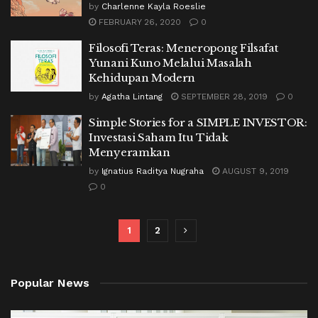
by
Charlenne Kayla Roeslie
FEBRUARY 26, 2020
0
Filosofi Teras: Meneropong Filsafat
Yunani Kuno Melalui Masalah
Kehidupan Modern
by
Agatha Lintang
SEPTEMBER 28, 2019
0
Simple Stories for a SIMPLE INVESTOR:
Investasi Saham Itu Tidak
Menyeramkan
by
Ignatius Raditya Nugraha
AUGUST 9, 2019
0
1
2
Popular News