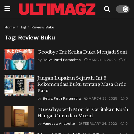
Home
Tag
Review Buku
Tag:
Review Buku
Goodbye Eri: Ketika Duka Menjadi Seni
by
Belva Putri Paramitha
MARCH 11, 2026
0
Jangan Lupakan Sejarah: Ini 3
Rekomendasi Buku tentang Masa Orde
Baru
by
Belva Putri Paramitha
MARCH 23, 2025
0
“Tuesdays with Morrie” Ceritakan Kisah
Hangat Guru dan Murid
by
Vanessa Anabelle
FEBRUARY 24, 2022
0