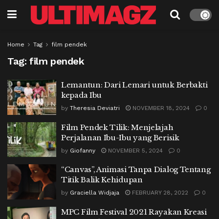
Home
Tag
film pendek
Tag:
film pendek
Lemantun: Dari Lemari untuk Berbakti
kepada Ibu
by
Theresia Deviatri
NOVEMBER 18, 2024
0
Film Pendek Tilik: Menjelajah
Perjalanan Ibu-Ibu yang Berisik
by
Giofanny
NOVEMBER 5, 2024
0
“Canvas”, Animasi Tanpa Dialog Tentang
Titik Balik Kehidupan
by
Graciella Widjaja
FEBRUARY 28, 2022
0
MPC Film Festival 2021 Rayakan Kreasi