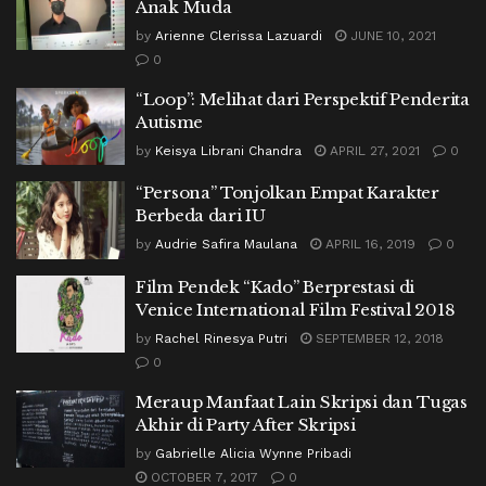
Anak Muda
by
Arienne Clerissa Lazuardi
JUNE 10, 2021
0
“Loop”: Melihat dari Perspektif Penderita
Autisme
by
Keisya Librani Chandra
APRIL 27, 2021
0
“Persona” Tonjolkan Empat Karakter
Berbeda dari IU
by
Audrie Safira Maulana
APRIL 16, 2019
0
Film Pendek “Kado” Berprestasi di
Venice International Film Festival 2018
by
Rachel Rinesya Putri
SEPTEMBER 12, 2018
0
Meraup Manfaat Lain Skripsi dan Tugas
Akhir di Party After Skripsi
by
Gabrielle Alicia Wynne Pribadi
OCTOBER 7, 2017
0