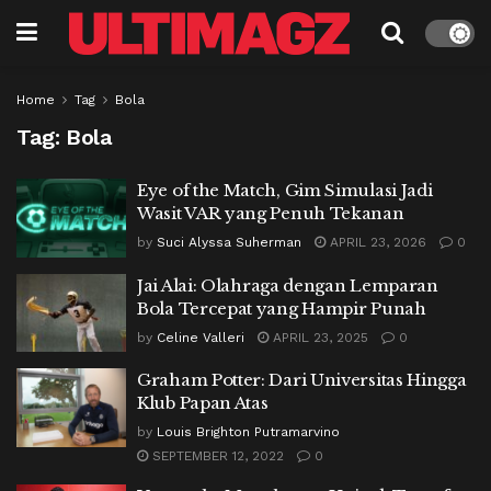
Home
Tag
Bola
Tag:
Bola
Eye of the Match, Gim Simulasi Jadi
Wasit VAR yang Penuh Tekanan
by
Suci Alyssa Suherman
APRIL 23, 2026
0
Jai Alai: Olahraga dengan Lemparan
Bola Tercepat yang Hampir Punah
by
Celine Valleri
APRIL 23, 2025
0
Graham Potter: Dari Universitas Hingga
Klub Papan Atas
by
Louis Brighton Putramarvino
SEPTEMBER 12, 2022
0