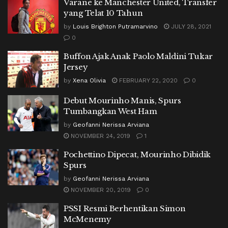
Varane ke Manchester United, Transfer
yang Telat 10 Tahun
by
Louis Brighton Putramarvino
JULY 28, 2021
0
Buffon Ajak Anak Paolo Maldini Tukar
Jersey
by
Xena Olivia
FEBRUARY 22, 2020
0
Debut Mourinho Manis, Spurs
Tumbangkan West Ham
by
Geofanni Nerissa Arviana
NOVEMBER 24, 2019
1
Pochettino Dipecat, Mourinho Dibidik
Spurs
by
Geofanni Nerissa Arviana
NOVEMBER 20, 2019
0
PSSI Resmi Berhentikan Simon
McMenemy