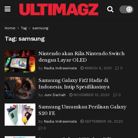
Home
Tag
samsung
Tag:
samsung
Nintendo akan Rilis Nintendo Switch
dengan Layar OLED
by
Nadia Indrawinata
MARCH 6, 2021
0
Samsung Galaxy Fit2 Hadir di
Indonesia, Intip Spesifikasinya
by
Juni Darliah
NOVEMBER 13, 2020
0
Samsung Umumkan Perilisan Galaxy
S20 FE
by
Nadia Indrawinata
SEPTEMBER 24, 2020
0