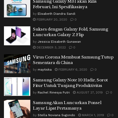
Samsung Galaxy M31 akan Rilis
Februari, Ini Spesifikasinya
by
Elisabeth Diandra Sandi
FEBRUARY 20, 2020
0
Sukses dengan Galaxy Fold, Samsung
Luncurkan Galaxy Z Flip
by
Jessica Elisabeth Gunawan
DECEMBER 3, 2022
0
Virus Corona Membuat Samsung Tutup
Sementara di China
by
maytiska
FEBRUARY 6, 2020
0
Samsung Galaxy Note 10 Hadir, Sorot
Fitur Untuk Tunjang Produktivitas
by
Rachel Rinesya Putri
AUGUST 27, 2019
0
Samsung Akan Luncurkan Ponsel
Layar Lipat Pertamanya
by
Stella Noviana Sugondo
MARCH 1, 2019
0